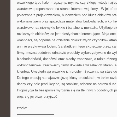
wszelkiego typu hale, magazyny, myjnie, czy sklepy, wtedy najlep
warstwowe proponowane na stronie internetowej firmy
. W jej ofer
połączone z projektowaniem, budowaniem pod klucz obiektów pr
wykonawstwem oraz sprzedażą materiałów budowlanych, o konkret
warstwowe, są niezwykle lekkie i banalne w montażu. Użytkuje si
rozlicznych obiektów, co jest niesłychanie interesujące. Mają o
własności, są odporne na działanie dokuczliwych czynników atmos
ani nie przykrywają lodem. Są skutkiem tego skuteczne przez cały 
firmy, można podobnie odnaleźć produkty wykorzystywane do wy
blachodachówki, dachówki oraz blachy trapezowe, a także różneg
wykończeniowe. Pracownicy firmy dokładają wszelakich starań, 
klientów. Uwzględniają wszelkie ich prośby i życzenia, są stale d
Do tego pracują na najważniejszej klasy produktach, w takim razi
dachy czy hale produkcyjne, są stabilne, odporne na bardzo dużo 
Propozycja ta bezspornie wyróżnia się na tle innych podobnych p
więc się jej bliżej przyjrzeć.
źródło:
———————————