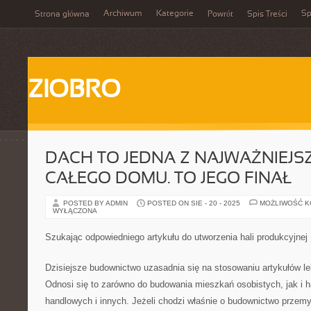
Archiwum
Kategorie
Sp
Strona główna
Powrót
Spis Treści
ZIOBRO
DACH TO JEDNA Z NAJWAŻNIEJS
CAŁEGO DOMU. TO JEGO FINAŁ
POSTED BY ADMIN
POSTED ON SIE - 20 - 2025
MOŻLIWOŚĆ 
WYŁĄCZONA
Szukając odpowiedniego artykułu do utworzenia hali produkcyjnej
Dzisiejsze budownictwo uzasadnia się na stosowaniu artykułów l
Odnosi się to zarówno do budowania mieszkań osobistych, jak i h
handlowych i innych. Jeżeli chodzi właśnie o budownictwo przem