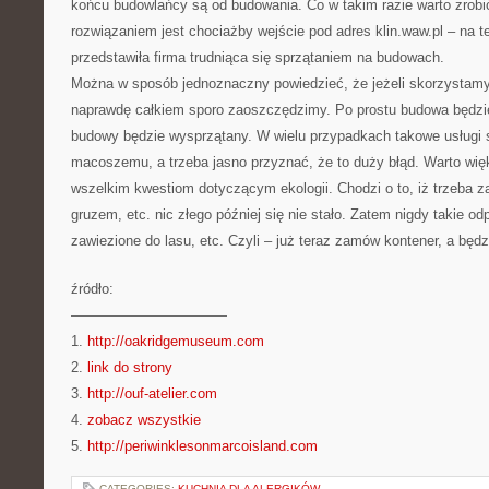
końcu budowlańcy są od budowania. Co w takim razie warto zrob
rozwiązaniem jest chociażby wejście pod adres klin.waw.pl – na te
przedstawiła firma trudniąca się sprzątaniem na budowach.
Można w sposób jednoznaczny powiedzieć, że jeżeli skorzystamy 
naprawdę całkiem sporo zaoszczędzimy. Po prostu budowa będzie sp
budowy będzie wysprzątany. W wielu przypadkach takowe usługi 
macoszemu, a trzeba jasno przyznać, że to duży błąd. Warto wi
wszelkim kwestiom dotyczącym ekologii. Chodzi o to, iż trzeba z
gruzem, etc. nic złego później się nie stało. Zatem nigdy takie o
zawiezione do lasu, etc. Czyli – już teraz zamów kontener, a będ
źródło:
———————————
1.
http://oakridgemuseum.com
2.
link do strony
3.
http://ouf-atelier.com
4.
zobacz wszystkie
5.
http://periwinklesonmarcoisland.com
CATEGORIES:
KUCHNIA DLA ALERGIKÓW