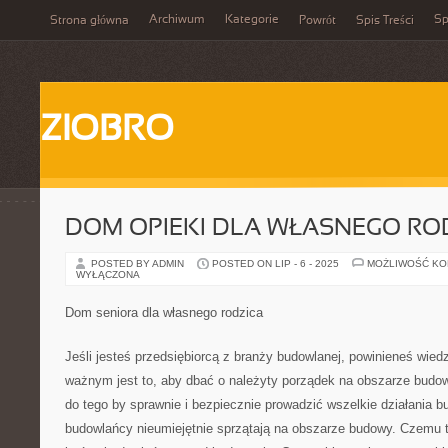
Archiwum
Kategorie
Sp
Strona główna
Powrót
Spis Treści
ZIOBRO
DOM OPIEKI DLA WŁASNEGO RO
POSTED BY ADMIN
POSTED ON LIP - 6 - 2025
MOŻLIWOŚĆ K
WYŁĄCZONA
Dom seniora dla własnego rodzica
Jeśli jesteś przedsiębiorcą z branży budowlanej, powinieneś wie
ważnym jest to, aby dbać o należyty porządek na obszarze budo
do tego by sprawnie i bezpiecznie prowadzić wszelkie działania 
budowlańcy nieumiejętnie sprzątają na obszarze budowy. Czemu t