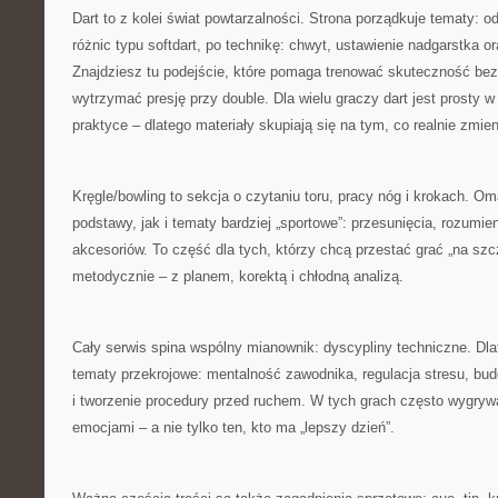
Dart to z kolei świat powtarzalności. Strona porządkuje tematy: 
różnic typu softdart, po technikę: chwyt, ustawienie nadgarstka 
Znajdziesz tu podejście, które pomaga trenować skuteczność bez
wytrzymać presję przy double. Dla wielu graczy dart jest prosty w
praktyce – dlatego materiały skupiają się na tym, co realnie zmien
Kręgle/bowling to sekcja o czytaniu toru, pracy nóg i krokach. 
podstawy, jak i tematy bardziej „sportowe”: przesunięcia, rozumie
akcesoriów. To część dla tych, którzy chcą przestać grać „na szc
metodycznie – z planem, korektą i chłodną analizą.
Cały serwis spina wspólny mianownik: dyscypliny techniczne. Dlat
tematy przekrojowe: mentalność zawodnika, regulacja stresu, bud
i tworzenie procedury przed ruchem. W tych grach często wygrywa
emocjami – a nie tylko ten, kto ma „lepszy dzień”.