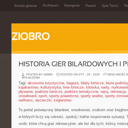
Archiwum
Kategorie
Sp
Strona główna
Powrót
Spis Treści
ZIOBRO
HISTORIA GIER BILARDOWYCH I 
POSTED BY ADMIN
POSTED ON STY - 29 - 2026
MOŻLIWOŚĆ 
WYŁĄCZONA
Tagi:
akcesoria turystyczne
,
bagaże
,
bilety lotnicze
,
biura podróży
kajakarstwo
,
kulturystyka
,
linie lotnicze
,
lotniska
,
narty
,
nurkowan
pływanie
,
podróże lotnicze
,
podróże tematyczne
,
rejsy
,
rekreacja
,
snowboard
,
sport
,
sporty powietrzne
,
sporty wodne
,
sporty zimow
wellness
,
wycieczki
,
żeglarstwo
To portal poświęcony bilardowi, snookerowi, rzutkom oraz kręglom
w których liczy się celność, spokój i trafne rozpoznanie sytuacji.
osób, które chcą grać rekreacyjnie, ale też dla tych, którzy mie