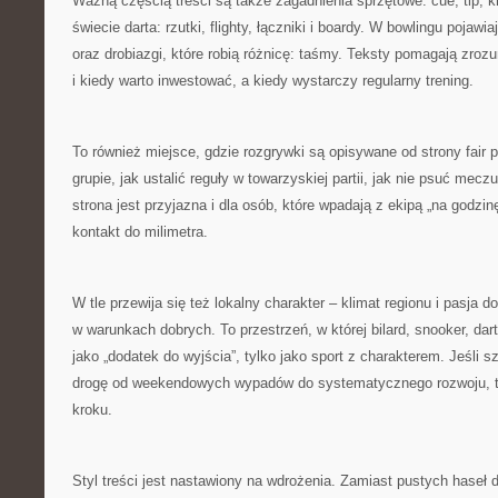
Ważną częścią treści są także zagadnienia sprzętowe: cue, tip, k
świecie darta: rzutki, flighty, łączniki i boardy. W bowlingu pojawi
oraz drobiazgi, które robią różnicę: taśmy. Teksty pomagają zroz
i kiedy warto inwestować, a kiedy wystarczy regularny trening.
To również miejsce, gdzie rozgrywki są opisywane od strony fair
grupie, jak ustalić reguły w towarzyskiej partii, jak nie psuć me
strona jest przyjazna i dla osób, które wpadają z ekipą „na godzinę”
kontakt do milimetra.
W tle przewija się też lokalny charakter – klimat regionu i pasja 
w warunkach dobrych. To przestrzeń, w której bilard, snooker, dart
jako „dodatek do wyjścia”, tylko jako sport z charakterem. Jeśli sz
drogę od weekendowych wypadów do systematycznego rozwoju, te
kroku.
Styl treści jest nastawiony na wdrożenia. Zamiast pustych haseł 