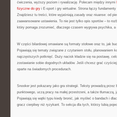
ćwiczenia, wyższy poziom i rywalizację. Polecam między innymi
fizyczne do gry
i E-sport i gry wirtualne. Strona łączy fundament
Znajdziesz tu treści, które wyjaśniają zasady oraz niuanse: od pi
zaawansowane ustawienia. To nie jest tylko opis sportów – to r
który pomaga zrozumieć, dlaczego czasem wygrywa psychika, a 
W części bilardowej omawiane są formaty stołowe oraz to, jak bu
Pojawiają się tematy związane z czytaniem stołu, planowaniem ko
najczęstszych potknięć. Duży nacisk kładzie się na postawę, cel
zostawianie sobie dogodnych układów. Jeśli chcesz grać czyściej,
oparte na świadomych procedurach.
Snooker jest pokazany jako gra strategii. Teksty prowadzą przez
punktowego, uczą pracy na małej przestrzeni, a także tłumaczą, ja
Pojawiają się wątki typu kiedy bronić, jak myśleć o bandach i dl
gracz cierpliwy niż ryzykant. To sekcja dla tych, którzy lubią poj