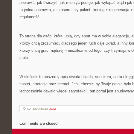
poprawić, jak ćwiczyć, jak mierzyć postęp, jak wyłapać błąd i ja
to jedna poprawka, a czasem cały pakiet: trening + regeneracja + 
regularność.
To strona dla osób, które lubią, gdy sport ma w sobie elegancję, al
którzy chcą zrozumieć, dlaczego jeden ruch daje układ, a inny ko
którzy chcą grać mądrzej – niezależnie od tego, czy trzymają w dł
stole.
W skrócie: to obszerny opis świata bilarda, snookera, darta i kręg
sprzęt, strategie oraz mental. Jeśli chcesz, by Twoje granie było 
jednocześnie dawało więcej satysfakcji, ten portal jest zbudowany
CATEGORIES:
DOM
Comments are closed.