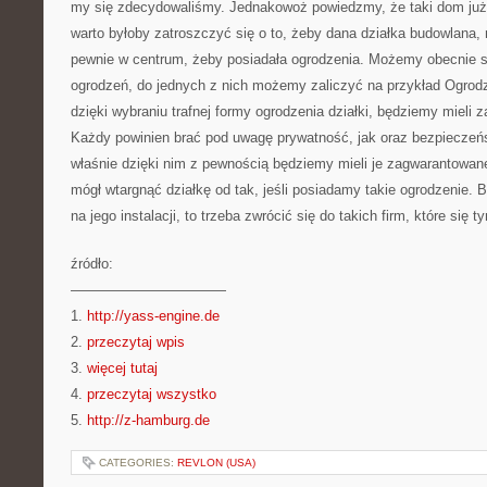
my się zdecydowaliśmy. Jednakowoż powiedzmy, że taki dom już 
warto byłoby zatroszczyć się o to, żeby dana działka budowlana, 
pewnie w centrum, żeby posiadała ogrodzenia. Możemy obecnie sk
ogrodzeń, do jednych z nich możemy zaliczyć na przykład Ogrod
dzięki wybraniu trafnej formy ogrodzenia działki, będziemy mieli 
Każdy powinien brać pod uwagę prywatność, jak oraz bezpiecze
właśnie dzięki nim z pewnością będziemy mieli je zagwarantowane
mógł wtargnąć działkę od tak, jeśli posiadamy takie ogrodzenie. 
na jego instalacji, to trzeba zwrócić się do takich firm, które się 
źródło:
———————————
1.
http://yass-engine.de
2.
przeczytaj wpis
3.
więcej tutaj
4.
przeczytaj wszystko
5.
http://z-hamburg.de
CATEGORIES:
REVLON (USA)