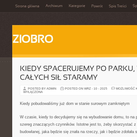
Archiwum
Kategorie
Sp
Strona główna
Powrót
Spis Treści
ZIOBRO
KIEDY SPACERUJEMY PO PARKU,
CAŁYCH SIŁ STARAMY
POSTED BY ADMIN
POSTED ON WRZ - 10 - 2025
MOŻLIWOŚĆ 
WYŁĄCZONA
Kiedy pobudowaliśmy już dom w stanie surowym zamkniętym
W czasie, kiedy to decydujemy się na wybudowanie domu, to na
szereg znaczących czynników. Istotne jest to, żeby skorzystać z
budowlanej, jaka będzie się znała na rzeczy, jak i będzie zdołała 