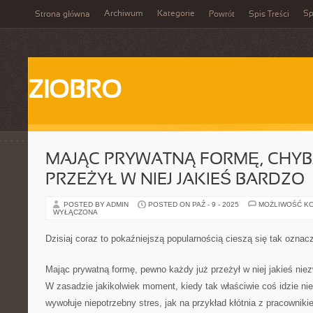
Archiwum
Kategorie
Sp
Strona główna
Powrót
Spis Treści
ZIOBRO
MAJĄC PRYWATNĄ FORMĘ, CHYB
PRZEŻYŁ W NIEJ JAKIEŚ BARDZO
POSTED BY ADMIN
POSTED ON PAŹ - 9 - 2025
MOŻLIWOŚĆ K
WYŁĄCZONA
Dzisiaj coraz to pokaźniejszą popularnością cieszą się tak ozna
Mając prywatną formę, pewno każdy już przeżył w niej jakieś nie
W zasadzie jakikolwiek moment, kiedy tak właściwie coś idzie nie
wywołuje niepotrzebny stres, jak na przykład kłótnia z pracownik