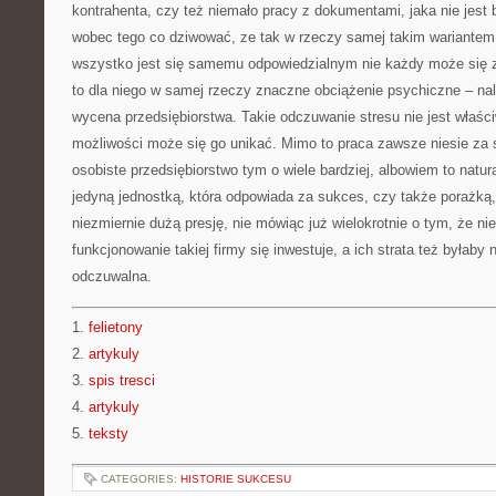
kontrahenta, czy też niemało pracy z dokumentami, jaka nie jest 
wobec tego co dziwować, ze tak w rzeczy samej takim wariantem 
wszystko jest się samemu odpowiedzialnym nie każdy może się 
to dla niego w samej rzeczy znaczne obciążenie psychiczne – na
wycena przedsiębiorstwa. Takie odczuwanie stresu nie jest właśc
możliwości może się go unikać. Mimo to praca zawsze niesie za
osobiste przedsiębiorstwo tym o wiele bardziej, albowiem to natura
jedyną jednostką, która odpowiada za sukces, czy także porażką,
niezmiernie dużą presję, nie mówiąc już wielokrotnie o tym, że n
funkcjonowanie takiej firmy się inwestuje, a ich strata też byłaby
odczuwalna.
1.
felietony
2.
artykuly
3.
spis tresci
4.
artykuly
5.
teksty
CATEGORIES:
HISTORIE SUKCESU