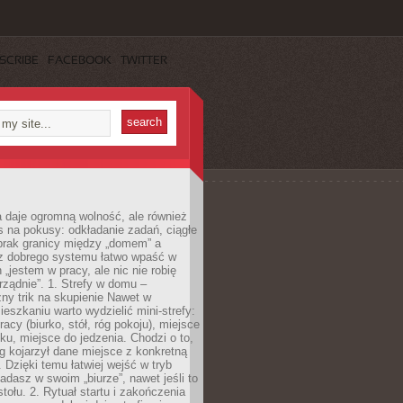
SCRIBE
FACEBOOK
TWITTER
 daje ogromną wolność, ale również
 na pokusy: odkładanie zadań, ciągłe
 brak granicy między „domem” a
ez dobrego systemu łatwo wpaść w
 „jestem w pracy, ale nic nie robię
ządnie”. 1. Strefy w domu –
ny trik na skupienie Nawet w
ieszkaniu warto wydzielić mini-strefy:
acy (biurko, stół, róg pokoju), miejsce
u, miejsce do jedzenia. Chodzi o to,
 kojarzył dane miejsce z konkretną
 Dzięki temu łatwiej wejść w tryb
iadasz w swoim „biurze”, nawet jeśli to
stołu. 2. Rytuał startu i zakończenia