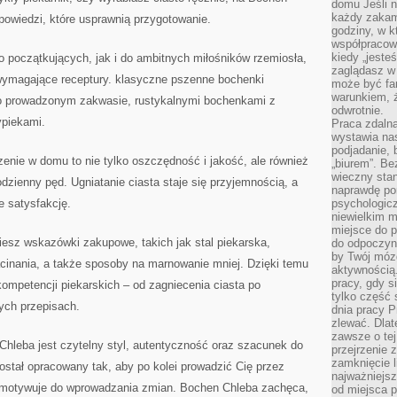
domu Jeśli n
każdy zakam
powiedzi, które usprawnią przygotowanie.
godziny, w k
współpracow
kiedy „jeste
 początkujących, jak i do ambitnych miłośników rzemiosła,
zaglądasz w
 wymagające receptury. klasyczne pszenne bochenki
może być fa
warunkiem, ż
go prowadzonym zakwasie, rustykalnymi bochenkami z
odwrotnie.
ypiekami.
Praca zdalna
wystawia nas
podjadanie,
enie w domu to nie tylko oszczędność i jakość, ale również
„biurem”. B
wieczny stan
odzienny pęd. Ugniatanie ciasta staje się przyjemnością, a
naprawdę por
e satysfakcję.
psychologicz
niewielkim m
miejsce do pr
iesz wskazówki zakupowe, takich jak stal piekarska,
do odpoczynk
by Twój mózg
acinania, a także sposoby na marnowanie mniej. Dzięki temu
aktywnością.
pracy, gdy s
ompetencji piekarskich – od zagniecenia ciasta po
tylko część 
ych przepisach.
dnia pracy Pr
zlewać. Dlat
zawsze o tej
hleba jest czytelny styl, autentyczność oraz szacunek do
przejrzenie z
zamknięcie l
ostał opracowany tak, aby po kolei prowadzić Cię przez
najważniejsz
e motywuje do wprowadzania zmian. Bochen Chleba zachęca,
od miejsca 