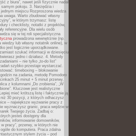
ść z biura”, nawet jeśli fizycznie nadal
 samym pokoju. 3. Narzędzia i
w jednym miejscu Rozproszona wiedza
na uwaga. Warto zbudować własny
cyjny”, w którym trzymasz: listę
ury i checklisty, notatki z projektów,
iały referencyjne. Dla wielu osób
wdza się w tej roli specjalistyczna
atyczna
prowadzona wewnętrznie (np.
 wiedzy lub własny notatnik online), w
tko jest logicznie uporządkowane.
zamiast szukać informacji w dziesięciu
twierasz jedno i działasz. 4. Metody
adaniami – nie tylko „to-do list”
 zadań szybko przestaje wystarczać.
stować: timeboxing – blokowanie
 godzin na zadania, metodę Pomodoro
cinkach 25 minut + 5 minut przerwy,
lica z kolumnami „Do zrobienia”, „W
obione”. Kluczowe jest realistyczne
epiej mieć krótszą listę i faktycznie ją
 niż 30 pozycji, z których odhaczysz
nice – największe wyzwanie pracy z
ie wyznaczysz granic, praca wejdzie w
arek Twojego życia. Zadbaj o:
tórych jesteś dostępny dla
ników, informowanie domowników,
ś w pracy”, przerwy, w których nie
 ogóle do komputera. Praca zdalna
ntastycznym stylem życia – pod