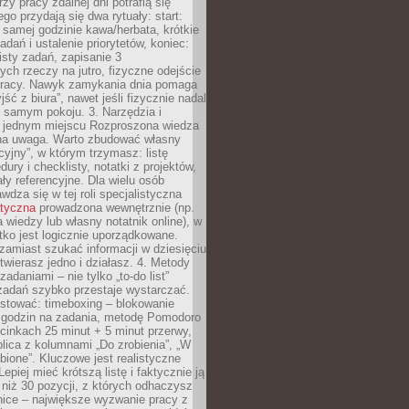
zy pracy zdalnej dni potrafią się
ego przydają się dwa rytuały: start:
 samej godzinie kawa/herbata, krótkie
adań i ustalenie priorytetów, koniec:
isty zadań, zapisanie 3
ych rzeczy na jutro, fizyczne odejście
pracy. Nawyk zamykania dnia pomaga
ść z biura”, nawet jeśli fizycznie nadal
 samym pokoju. 3. Narzędzia i
w jednym miejscu Rozproszona wiedza
na uwaga. Warto zbudować własny
cyjny”, w którym trzymasz: listę
ury i checklisty, notatki z projektów,
iały referencyjne. Dla wielu osób
wdza się w tej roli specjalistyczna
atyczna
prowadzona wewnętrznie (np.
 wiedzy lub własny notatnik online), w
tko jest logicznie uporządkowane.
zamiast szukać informacji w dziesięciu
twierasz jedno i działasz. 4. Metody
adaniami – nie tylko „to-do list”
 zadań szybko przestaje wystarczać.
stować: timeboxing – blokowanie
 godzin na zadania, metodę Pomodoro
cinkach 25 minut + 5 minut przerwy,
lica z kolumnami „Do zrobienia”, „W
obione”. Kluczowe jest realistyczne
epiej mieć krótszą listę i faktycznie ją
 niż 30 pozycji, z których odhaczysz
nice – największe wyzwanie pracy z