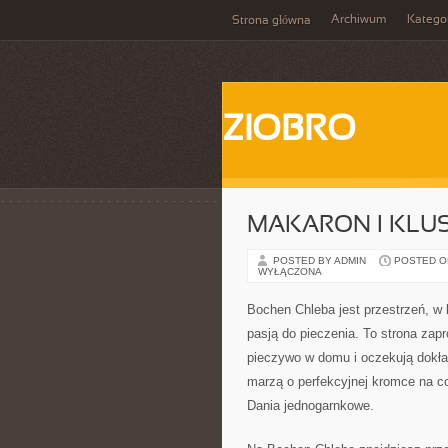
Archiwum
Katego
Strona główna
ZIOBRO
MAKARON I KLUS
POSTED BY ADMIN
POSTED ON 
WYŁĄCZONA
Bochen Chleba jest przestrzeń, 
pasją do pieczenia. To strona zap
pieczywo w domu i oczekują dokładn
marzą o perfekcyjnej kromce na c
Dania jednogarnkowe.