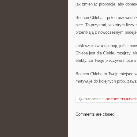
jak zmieniać proporcje, aby dopas
Bochen Chleba – pełne przewodnik
piec. To przystań, w którym liczy 
przenikają z nowoczesnym podejś
Jeśli szukasz inspiracji, jeśli c
Chleba jest dla Ciebie. rozejrzyj 
efekty, że Twoje pieczywo może st
Bochen Chleba to Twoje miejsce w 
motywuje do kolejnych prób, zaws
CATEGORIES:
OGRODY TEMATYCZ
Comments are closed.