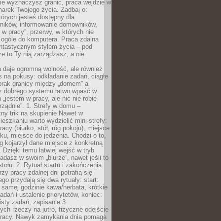
ie wyznaczysz granic, praca wejdzie w
arek Twojego życia. Zadbaj o:
tórych jesteś dostępny dla
ników, informowanie domowników,
ś w pracy”, przerwy, w których nie
 ogóle do komputera. Praca zdalna
ntastycznym stylem życia – pod
e to Ty nią zarządzasz, a nie
 daje ogromną wolność, ale również
 na pokusy: odkładanie zadań, ciągłe
 brak granicy między „domem” a
ez dobrego systemu łatwo wpaść w
 „jestem w pracy, ale nic nie robię
ządnie”. 1. Strefy w domu –
ny trik na skupienie Nawet w
ieszkaniu warto wydzielić mini-strefy:
acy (biurko, stół, róg pokoju), miejsce
u, miejsce do jedzenia. Chodzi o to,
 kojarzył dane miejsce z konkretną
 Dzięki temu łatwiej wejść w tryb
iadasz w swoim „biurze”, nawet jeśli to
stołu. 2. Rytuał startu i zakończenia
zy pracy zdalnej dni potrafią się
ego przydają się dwa rytuały: start:
 samej godzinie kawa/herbata, krótkie
adań i ustalenie priorytetów, koniec:
isty zadań, zapisanie 3
ych rzeczy na jutro, fizyczne odejście
pracy. Nawyk zamykania dnia pomaga