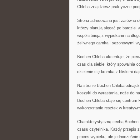
Chleba znajdziesz praktyczne pod
Strona adresowana jest zarówno do
którzy planują sięgać po bardziej
współistnieją z wypiekami na dłu
żeliwnego garnka i sezonowymi w
Bochen Chleba akcentuje, że piecz
czas dla siebie, który spowalnia c
dzielenie się kromką z bliskimi daj
Na stronie Bochen Chleba odnajdz
koszyki do wyrastania, noże do n
Bochen Chleba staje się centrum k
wykorzystanie resztek w kreatywn
Charakterystyczną cechą Bochen C
czasu czytelnika. Każdy przepis z
proces wypieku, ale jednocześni