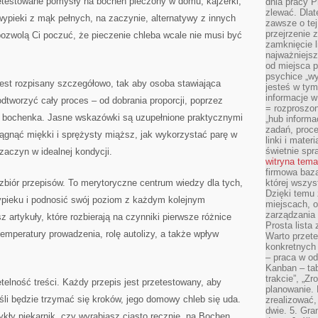
etestowane pomysły na bochen pieczony w domu, kajzerki,
dnia pracy Pr
zlewać. Dlat
 wypieki z mąk pełnych, na zaczynie, alternatywy z innych
zawsze o tej
przejrzenie z
 pozwolą Ci poczuć, że pieczenie chleba wcale nie musi być
zamknięcie l
najważniejsz
od miejsca 
psychice „wyj
est rozpisany szczegółowo, tak aby osoba stawiająca
jesteś w tym
informacje 
odtworzyć cały proces – od dobrania proporcji, poprzez
= rozproszo
ie bochenka. Jasne wskazówki są uzupełnione praktycznymi
„hub informa
zadań, proced
siągnąć miękki i sprężysty miąższ, jak wykorzystać parę w
linki i mater
świetnie spra
zaczyn w idealnej kondycji.
witryna tem
firmowa baza
zbiór przepisów. To merytoryczne centrum wiedzy dla tych,
której wszys
Dzięki temu 
ypieku i podnosić swój poziom z każdym kolejnym
miejscach, o
zarządzania z
 artykuły, które rozbierają na czynniki pierwsze różnice
Prosta lista
temperatury prowadzenia, rolę autolizy, a także wpływ
Warto przete
konkretnych
– praca w od
Kanban – tab
trakcie”, „Zr
elność treści. Każdy przepis jest przetestowany, aby
planowanie. L
eśli będzie trzymać się kroków, jego domowy chleb się uda.
zrealizować,
dwie. 5. Gra
kły piekarnik, czy wyrabiasz ciasto ręcznie, na Bochen