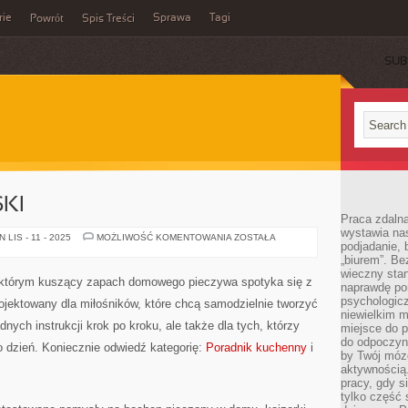
rie
Sprawa
Tagi
Powrót
Spis Treści
SUB
KI
Praca zdalna
wystawia nas
MAKARON
LIS - 11 - 2025
MOŻLIWOŚĆ KOMENTOWANIA
ZOSTAŁA
podjadanie,
I
KLUSKI
„biurem”. B
wieczny stan
w którym kuszący zapach domowego pieczywa spotyka się z
naprawdę por
psychologicz
rojektowany dla miłośników, które chcą samodzielnie tworzyć
niewielkim m
ych instrukcji krok po kroku, ale także dla tych, którzy
miejsce do pr
do odpoczynk
o dzień. Koniecznie odwiedź kategorię:
Poradnik kuchenny
i
by Twój mózg
aktywnością.
pracy, gdy s
tylko część 