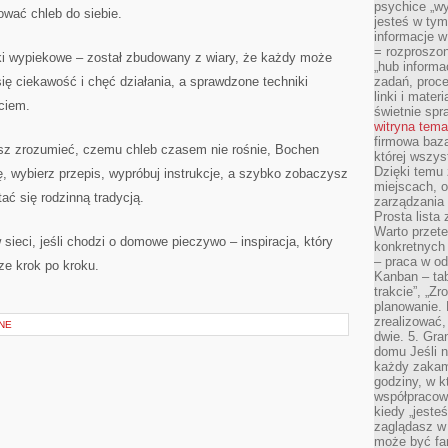
psychice „wyj
ować chleb do siebie.
jesteś w tym
informacje 
= rozproszo
i wypiekowe – został zbudowany z wiary, że każdy może
„hub informa
się ciekawość i chęć działania, a sprawdzone techniki
zadań, proced
linki i mater
ciem.
świetnie spra
witryna tem
firmowa baza
hcesz zrozumieć, czemu chleb czasem nie rośnie, Bochen
której wszys
Dzięki temu 
się, wybierz przepis, wypróbuj instrukcje, a szybko zobaczysz
miejscach, o
ać się rodzinną tradycją.
zarządzania z
Prosta lista
Warto przete
sieci, jeśli chodzi o domowe pieczywo – inspiracja, który
konkretnych
– praca w od
ze krok po kroku.
Kanban – tab
trakcie”, „Zr
planowanie. L
zrealizować,
NE
dwie. 5. Gra
domu Jeśli n
każdy zakam
godziny, w k
współpracow
kiedy „jeste
zaglądasz w
może być fa