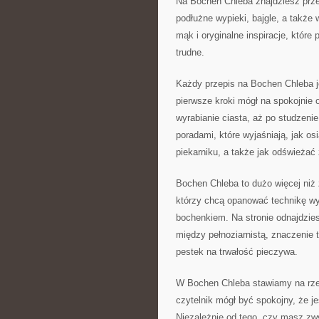
Na Bochen Chleba znajdziesz prz
podłużne wypieki, bajgle, a także
mąk i oryginalne inspiracje, które
trudne.
Każdy przepis na Bochen Chleba j
pierwsze kroki mógł na spokojnie 
wyrabianie ciasta, aż po studzen
poradami, które wyjaśniają, jak o
piekarniku, a także jak odświeżać 
Bochen Chleba to dużo więcej niż 
którzy chcą opanować technikę w
bochenkiem. Na stronie odnajdziesz
między pełnoziarnistą, znaczenie 
pestek na trwałość pieczywa.
W Bochen Chleba stawiamy na rzet
czytelnik mógł być spokojny, że j
Niezależnie od tego, czy masz zwy