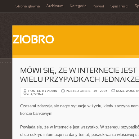
Archiwum
Kategorie
Sp
Strona główna
Powrót
Spis Treści
ZIOBRO
MÓWI SIĘ, ŻE W INTERNECIE JES
WIELU PRZYPADKACH JEDNAKŻ
POSTED BY ADMIN
POSTED ON SIE - 19 - 2025
MOŻLIWOŚĆ 
WYŁĄCZONA
Czasami zdarzają się nagłe sytuacje w życiu, kiedy zaczyna nam
koncie bankowym
Powiada się, że w Internecie jest wszystko. W szeregu przypadk
chce odkryć informacje na dany temat, poszukiwania właściwej st