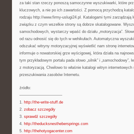
za taki stan rzeczy ponoszą samoczynne wyszukiwarki, które prz
kluczowych, a nie po ich zawartości. Z pomocą przychodzą katalo
rodzaju http://www.firmy-uslugi24.pl. Katalogami tymi zarządzają 
związku z czym wszelkie strony są dobrze skatalogowane. Wyszuk
samochodowych, wystarczy wpaść do działu „motoryzacja”. Słowo „
od razu odnosić się do tych w wehikułach. Automatyczna wyszuk
odszukać witryny motoryzacyjnej wyświetlić nam stronę internetow
informuje o nowatorskiej grze wyścigowej, która działa na najnow
tym przykładowym portalu pada słowo „silnik” i „samochodowy”, l
z motoryzacją. Chwilowo to właśnie katalogi witryn internetowych
przeszukiwania zasobów Internetu.
źródło:
———————————
1.
http://the-write-stuff.de
2.
zobacz szczegóły
3.
sprawdź szczegóły
4.
http://theducksnesthebersprings.com
5.
http://thehotyogacenter.com