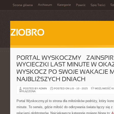
Archiwum
Kategorie
Sp
Strona główna
Powrót
Spis Treści
ZIOBRO
PORTAL WYSKOCZMY – ZAINSPIRU
WYCIECZKI LAST MINUTE W OKAZY
WYSKOCZ PO SWOJE WAKACJE M
NAJBLIŻSZYCH DNIACH
POSTED BY ADMIN
POSTED ON LIS - 10 - 2025
MOŻLIWOŚĆ 
WYŁĄCZONA
Portal Wyskoczmy.pl to strona dla miłośników podróży, który konce
minute. To serwis, gdzie miłość do odkrywania świata łączy się z
relacjami globtroterów. Najciekawsze kategorie mojego bloga to:
A