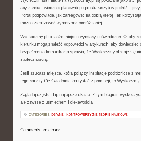
Wycieczki last minute na Wyskoczmy.pl są pokazane jako styl p
aby zamiast wiecznie planować po prostu ruszyć w podróż – przy p
Portal podpowiada, jak zareagować na dobrą ofertę, jak korzystaj
można zrealizować wymarzoną podróż taniej.
Wyskoczmy.pl to także miejsce wymiany doświadczeń. Osoby ni
kierunku mogą znaleźć odpowiedzi w artykułach, aby dowiedzieć s
bezpośrednia komunikacja sprawia, że Wyskoczmy.pl staje się nie 
społecznością.
Jeśli szukasz miejsca, która połączy inspiracje podróżnicze z m
tego nauczy Cię świadomie korzystać z promocji, to Wyskoczmy.p
Zaglądaj często i łap najlepsze okazje. Z tym blogiem wyskoczysz
ale zawsze z uśmiechem i ciekawością.
CATEGORIES:
DZIWNE I KONTROWERSYJNE TEORIE NAUKOWE
Comments are closed.