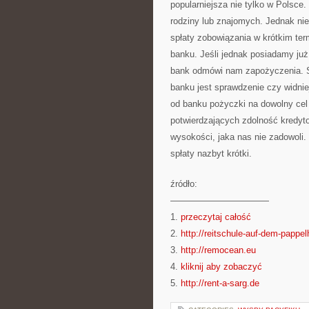
popularniejsza nie tylko w Polsce
rodziny lub znajomych. Jednak n
spłaty zobowiązania w krótkim te
banku. Jeśli jednak posiadamy już
bank odmówi nam zapożyczenia. S
banku jest sprawdzenie czy widnie
od banku pożyczki na dowolny ce
potwierdzających zdolność kredy
wysokości, jaka nas nie zadowoli.
spłaty nazbyt krótki.
źródło:
———————————
1.
przeczytaj całość
2.
http://reitschule-auf-dem-pappel
3.
http://remocean.eu
4.
kliknij aby zobaczyć
5.
http://rent-a-sarg.de