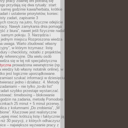
zy pracy zdalnej dni potrafią się
ego przydają się dwa rytuały: start:
 samej godzinie kawa/herbata, krótkie
adań i ustalenie priorytetów, koniec:
isty zadań, zapisanie 3
ych rzeczy na jutro, fizyczne odejście
pracy. Nawyk zamykania dnia pomaga
ść z biura”, nawet jeśli fizycznie nadal
 samym pokoju. 3. Narzędzia i
w jednym miejscu Rozproszona wiedza
na uwaga. Warto zbudować własny
cyjny”, w którym trzymasz: listę
ury i checklisty, notatki z projektów,
iały referencyjne. Dla wielu osób
wdza się w tej roli specjalistyczna
atyczna
prowadzona wewnętrznie (np.
 wiedzy lub własny notatnik online), w
tko jest logicznie uporządkowane.
zamiast szukać informacji w dziesięciu
twierasz jedno i działasz. 4. Metody
adaniami – nie tylko „to-do list”
 zadań szybko przestaje wystarczać.
stować: timeboxing – blokowanie
 godzin na zadania, metodę Pomodoro
cinkach 25 minut + 5 minut przerwy,
lica z kolumnami „Do zrobienia”, „W
obione”. Kluczowe jest realistyczne
epiej mieć krótszą listę i faktycznie ją
 niż 30 pozycji, z których odhaczysz
nice – największe wyzwanie pracy z