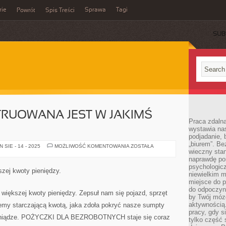
rie
Sprawa
Tagi
Powrót
Spis Treści
SUB
RUOWANA JEST W JAKIMŚ
Praca zdalna
wystawia nas
podjadanie,
„biurem”. B
REKLAMA
SIE - 14 - 2025
MOŻLIWOŚĆ KOMENTOWANIA
ZOSTAŁA
wieczny stan
KONSTRUOWANA
JEST
naprawdę por
W
psychologicz
JAKIMŚ
zej kwoty pieniędzy.
CELU.
niewielkim m
miejsce do pr
do odpoczynk
 większej kwoty pieniędzy. Zepsuł nam się pojazd, sprzęt
by Twój mózg
aktywnością.
emy starczającą kwotą, jaka zdoła pokryć nasze sumpty
pracy, gdy s
eniądze. POŻYCZKI DLA BEZROBOTNYCH staje się coraz
tylko część 