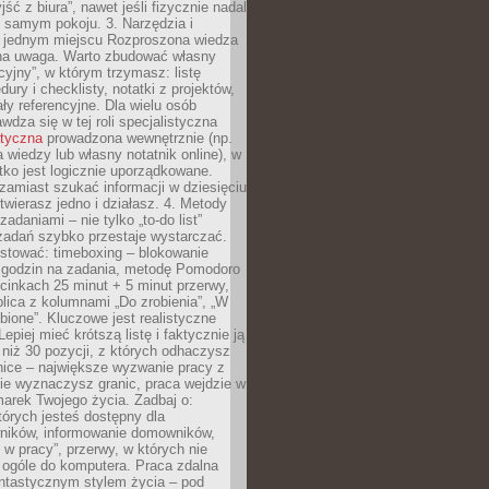
ść z biura”, nawet jeśli fizycznie nadal
 samym pokoju. 3. Narzędzia i
w jednym miejscu Rozproszona wiedza
na uwaga. Warto zbudować własny
cyjny”, w którym trzymasz: listę
ury i checklisty, notatki z projektów,
iały referencyjne. Dla wielu osób
wdza się w tej roli specjalistyczna
atyczna
prowadzona wewnętrznie (np.
 wiedzy lub własny notatnik online), w
tko jest logicznie uporządkowane.
zamiast szukać informacji w dziesięciu
twierasz jedno i działasz. 4. Metody
adaniami – nie tylko „to-do list”
 zadań szybko przestaje wystarczać.
stować: timeboxing – blokowanie
 godzin na zadania, metodę Pomodoro
cinkach 25 minut + 5 minut przerwy,
lica z kolumnami „Do zrobienia”, „W
obione”. Kluczowe jest realistyczne
epiej mieć krótszą listę i faktycznie ją
 niż 30 pozycji, z których odhaczysz
nice – największe wyzwanie pracy z
ie wyznaczysz granic, praca wejdzie w
arek Twojego życia. Zadbaj o:
tórych jesteś dostępny dla
ników, informowanie domowników,
ś w pracy”, przerwy, w których nie
 ogóle do komputera. Praca zdalna
ntastycznym stylem życia – pod