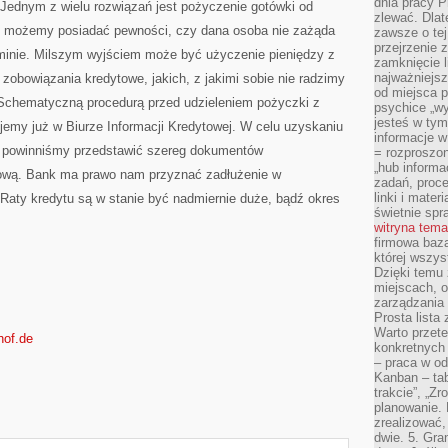
dnia pracy Pr
. Jednym z wielu rozwiązań jest pożyczenie gotówki od
zlewać. Dlat
ie możemy posiadać pewności, czy dana osoba nie zażąda
zawsze o tej
przejrzenie z
rminie. Milszym wyjściem może być użyczenie pieniędzy z
zamknięcie l
najważniejsz
 zobowiązania kredytowe, jakich, z jakimi sobie nie radzimy
od miejsca 
chematyczną procedurą przed udzieleniem pożyczki z
psychice „wyj
jesteś w tym
jemy już w Biurze Informacji Kredytowej. W celu uzyskaniu
informacje 
l powinniśmy przedstawić szereg dokumentów
= rozproszo
„hub informa
tową. Bank ma prawo nam przyznać zadłużenie w
zadań, proced
linki i mater
 Raty kredytu są w stanie być nadmiernie duże, bądź okres
świetnie spra
witryna tem
firmowa baza
której wszys
Dzięki temu 
miejscach, o
zarządzania z
Prosta lista
Warto przete
hof.de
konkretnych
– praca w od
Kanban – tab
trakcie”, „Zr
planowanie. L
zrealizować,
dwie. 5. Gra