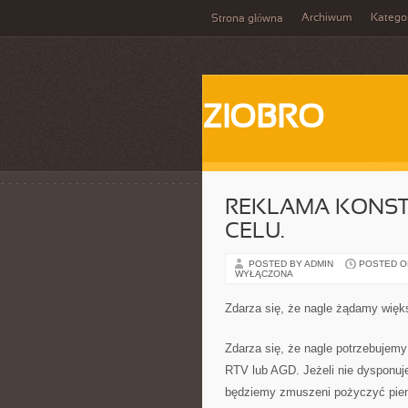
Archiwum
Katego
Strona główna
ZIOBRO
REKLAMA KONST
CELU.
POSTED BY ADMIN
POSTED ON 
WYŁĄCZONA
Zdarza się, że nagle żądamy więks
Zdarza się, że nagle potrzebujemy
RTV lub AGD. Jeżeli nie dysponuj
będziemy zmuszeni pożyczyć pi