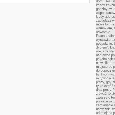
domu Jeśli n
każdy zakam
godziny, w k
współpracow
kiedy „jeste
zaglądasz w
może być fa
warunkiem, ż
odwrotnie.
Praca zdalna
wystawia nas
podjadanie,
„biurem”. B
wieczny stan
naprawdę por
psychologicz
niewielkim m
miejsce do pr
do odpoczynk
by Twój mózg
aktywnością.
pracy, gdy s
tylko część 
dnia pracy Pr
zlewać. Dlat
zawsze o tej
przejrzenie z
zamknięcie l
najważniejsz
od miejsca 