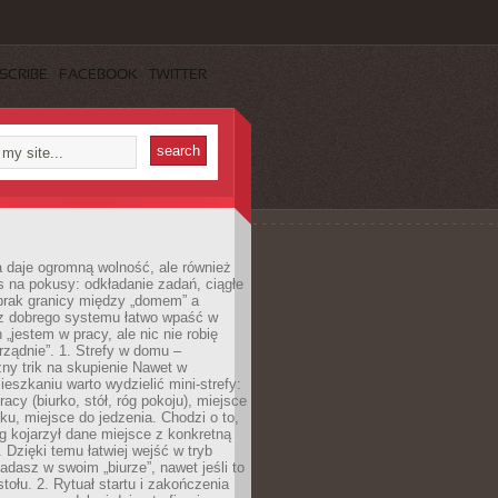
SCRIBE
FACEBOOK
TWITTER
 daje ogromną wolność, ale również
 na pokusy: odkładanie zadań, ciągłe
 brak granicy między „domem” a
ez dobrego systemu łatwo wpaść w
 „jestem w pracy, ale nic nie robię
ządnie”. 1. Strefy w domu –
ny trik na skupienie Nawet w
ieszkaniu warto wydzielić mini-strefy:
acy (biurko, stół, róg pokoju), miejsce
u, miejsce do jedzenia. Chodzi o to,
 kojarzył dane miejsce z konkretną
 Dzięki temu łatwiej wejść w tryb
iadasz w swoim „biurze”, nawet jeśli to
stołu. 2. Rytuał startu i zakończenia