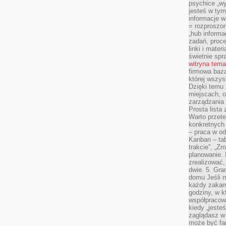
psychice „wyj
jesteś w tym
informacje 
= rozproszo
„hub informa
zadań, proced
linki i mater
świetnie spra
witryna tem
firmowa baza
której wszys
Dzięki temu 
miejscach, o
zarządzania z
Prosta lista
Warto przete
konkretnych
– praca w od
Kanban – tab
trakcie”, „Zr
planowanie. L
zrealizować,
dwie. 5. Gra
domu Jeśli n
każdy zakam
godziny, w k
współpracow
kiedy „jeste
zaglądasz w
może być fa