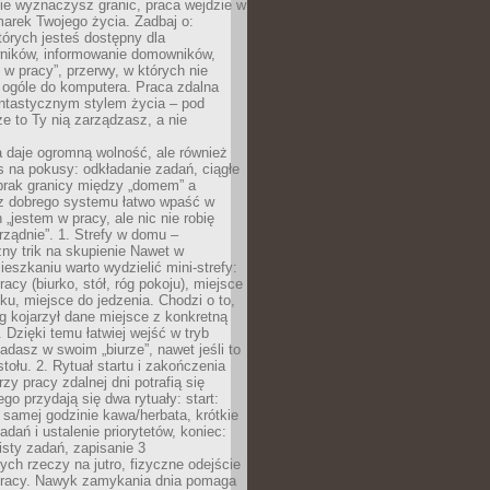
ie wyznaczysz granic, praca wejdzie w
arek Twojego życia. Zadbaj o:
tórych jesteś dostępny dla
ników, informowanie domowników,
ś w pracy”, przerwy, w których nie
 ogóle do komputera. Praca zdalna
ntastycznym stylem życia – pod
e to Ty nią zarządzasz, a nie
 daje ogromną wolność, ale również
 na pokusy: odkładanie zadań, ciągłe
 brak granicy między „domem” a
ez dobrego systemu łatwo wpaść w
 „jestem w pracy, ale nic nie robię
ządnie”. 1. Strefy w domu –
ny trik na skupienie Nawet w
ieszkaniu warto wydzielić mini-strefy:
acy (biurko, stół, róg pokoju), miejsce
u, miejsce do jedzenia. Chodzi o to,
 kojarzył dane miejsce z konkretną
 Dzięki temu łatwiej wejść w tryb
iadasz w swoim „biurze”, nawet jeśli to
stołu. 2. Rytuał startu i zakończenia
zy pracy zdalnej dni potrafią się
ego przydają się dwa rytuały: start:
 samej godzinie kawa/herbata, krótkie
adań i ustalenie priorytetów, koniec:
isty zadań, zapisanie 3
ych rzeczy na jutro, fizyczne odejście
pracy. Nawyk zamykania dnia pomaga