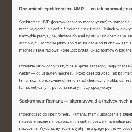
Rozumienie spektrometru NMR — co tak naprawdę oz
Spektrometr NMR (jądrowy rezonans magnetyczny) to narzędzie, k
może wyglądać jak coś z filmów science fiction. Jednak w praktyc
niezwykle precyzyjne, służące do analizy struktury chemicznej su
atomowym. To trochę jakby spojrzeć na danie od kuchni — zamias
magnesy i fale radiowe, które „odczytują” układ atomów w badane
Podobnie jak w dobrym kryminale, gdzie szczegóły mają znaczenie
ważny — od ustawień magnesu, przez częstotliwości, aż po interp
temu można precyzyjnie określić skład chemiczny próbki, co jes
farmaceutycznym, petrochemicznym czy spożywczym.
Spektrometr Ramana — alternatywa dla tradycyjnych 
Przechodząc do spektrometru Ramana, mamy urządzenie z zupełni
narzędzie bazuje na rozpraszaniu światła i pozwala na analizę pró
niszczenia. Wyobraźmy sobie artystę malującego portret — podc