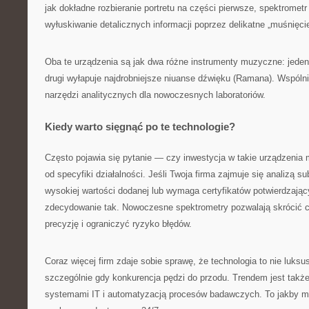
jak dokładne rozbieranie portretu na części pierwsze, spektromet
wyłuskiwanie detalicznych informacji poprzez delikatne „muśnięci
Oba te urządzenia są jak dwa różne instrumenty muzyczne: jeden
drugi wyłapuje najdrobniejsze niuanse dźwięku (Ramana). Wspóln
narzędzi analitycznych dla nowoczesnych laboratoriów.
Kiedy warto sięgnąć po te technologie?
Często pojawia się pytanie — czy inwestycja w takie urządzeni
od specyfiki działalności. Jeśli Twoja firma zajmuje się analizą s
wysokiej wartości dodanej lub wymaga certyfikatów potwierdzaj
zdecydowanie tak. Nowoczesne spektrometry pozwalają skrócić 
precyzję i ograniczyć ryzyko błędów.
Coraz więcej firm zdaje sobie sprawę, że technologia to nie luks
szczególnie gdy konkurencja pędzi do przodu. Trendem jest także
systemami IT i automatyzacją procesów badawczych. To jakby m