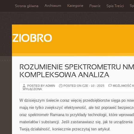
Archiwum
Kategorie
Sp
Strona główna
Powrót
Spis Treści
ZIOBRO
ROZUMIENIE SPEKTROMETRU NM
KOMPLEKSOWA ANALIZA
POSTED BY ADMIN
POSTED ON CZE - 10 - 2025
MOŻLIWOŚĆ 
WYŁĄCZONA
W dzisiejszym świecie coraz więcej przedsiębiorstw sięga po now
mają nie tylko zwiększyć efektywność, ale też poprawić bezpie
oraz spektrometr Ramana to przykłady technologii, które wprowadz
materiałów i substancji. Jeśli zastanawiasz się, jak te urządzen
Twoją działalność, koniecznie przeczytaj ten artykuł.