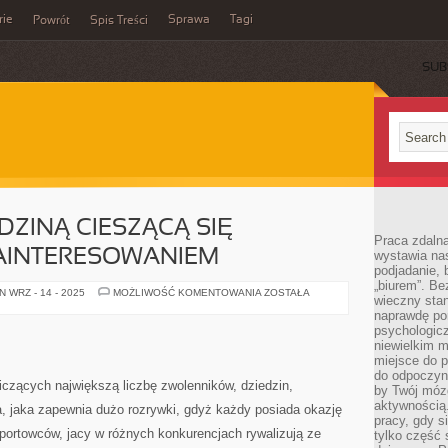
rie
Sprawa
Tagi
Powrót
Spis Treści
SUB
EDZINĄ CIESZĄCĄ SIĘ
Praca zdalna
AINTERESOWANIEM
wystawia nas
podjadanie,
„biurem”. B
SPORT,
 WRZ - 14 - 2025
MOŻLIWOŚĆ KOMENTOWANIA
ZOSTAŁA
wieczny stan
JEST
DZIEDZINĄ
naprawdę por
CIESZĄCĄ
psychologicz
SIĘ
niewielkim m
NAJWIĘKSZYM
ZAINTERESOWANIEM
miejsce do pr
do odpoczynk
liczących największą liczbę zwolenników, dziedzin,
by Twój mózg
aktywnością.
na, jaka zapewnia dużo rozrywki, gdyż każdy posiada okazję
pracy, gdy s
ortowców, jacy w różnych konkurencjach rywalizują ze
tylko część 