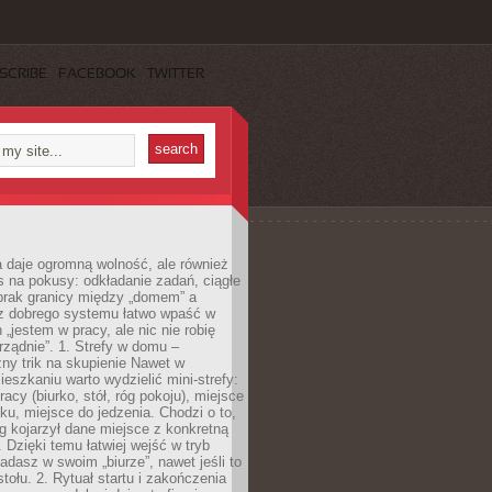
SCRIBE
FACEBOOK
TWITTER
 daje ogromną wolność, ale również
 na pokusy: odkładanie zadań, ciągłe
 brak granicy między „domem” a
ez dobrego systemu łatwo wpaść w
 „jestem w pracy, ale nic nie robię
ządnie”. 1. Strefy w domu –
ny trik na skupienie Nawet w
ieszkaniu warto wydzielić mini-strefy:
acy (biurko, stół, róg pokoju), miejsce
u, miejsce do jedzenia. Chodzi o to,
 kojarzył dane miejsce z konkretną
 Dzięki temu łatwiej wejść w tryb
iadasz w swoim „biurze”, nawet jeśli to
stołu. 2. Rytuał startu i zakończenia