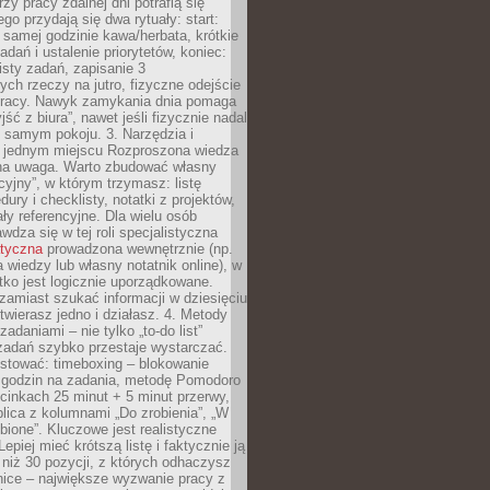
zy pracy zdalnej dni potrafią się
ego przydają się dwa rytuały: start:
 samej godzinie kawa/herbata, krótkie
adań i ustalenie priorytetów, koniec:
isty zadań, zapisanie 3
ych rzeczy na jutro, fizyczne odejście
pracy. Nawyk zamykania dnia pomaga
ść z biura”, nawet jeśli fizycznie nadal
 samym pokoju. 3. Narzędzia i
w jednym miejscu Rozproszona wiedza
na uwaga. Warto zbudować własny
cyjny”, w którym trzymasz: listę
ury i checklisty, notatki z projektów,
iały referencyjne. Dla wielu osób
wdza się w tej roli specjalistyczna
atyczna
prowadzona wewnętrznie (np.
 wiedzy lub własny notatnik online), w
tko jest logicznie uporządkowane.
zamiast szukać informacji w dziesięciu
twierasz jedno i działasz. 4. Metody
adaniami – nie tylko „to-do list”
 zadań szybko przestaje wystarczać.
stować: timeboxing – blokowanie
 godzin na zadania, metodę Pomodoro
cinkach 25 minut + 5 minut przerwy,
lica z kolumnami „Do zrobienia”, „W
obione”. Kluczowe jest realistyczne
epiej mieć krótszą listę i faktycznie ją
 niż 30 pozycji, z których odhaczysz
nice – największe wyzwanie pracy z