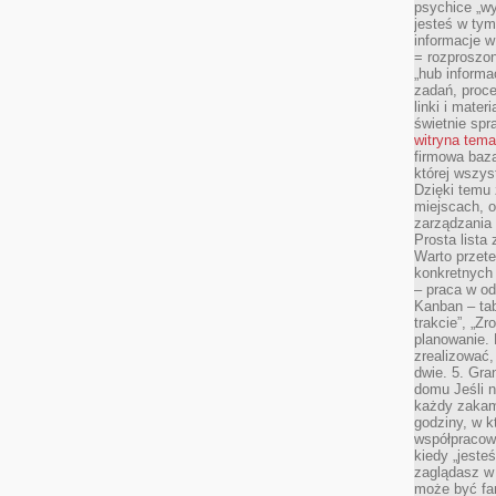
psychice „wyj
jesteś w tym
informacje 
= rozproszo
„hub informa
zadań, proced
linki i mater
świetnie spra
witryna tem
firmowa baza
której wszys
Dzięki temu 
miejscach, o
zarządzania z
Prosta lista
Warto przete
konkretnych
– praca w od
Kanban – tab
trakcie”, „Zr
planowanie. L
zrealizować,
dwie. 5. Gra
domu Jeśli n
każdy zakam
godziny, w k
współpracow
kiedy „jeste
zaglądasz w
może być fa