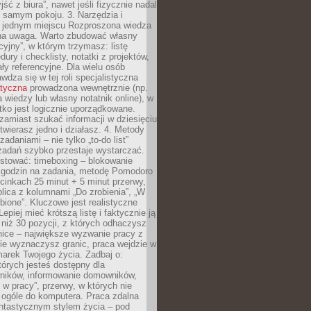
ść z biura”, nawet jeśli fizycznie nadal
 samym pokoju. 3. Narzędzia i
w jednym miejscu Rozproszona wiedza
na uwaga. Warto zbudować własny
cyjny”, w którym trzymasz: listę
ury i checklisty, notatki z projektów,
iały referencyjne. Dla wielu osób
wdza się w tej roli specjalistyczna
atyczna
prowadzona wewnętrznie (np.
 wiedzy lub własny notatnik online), w
tko jest logicznie uporządkowane.
zamiast szukać informacji w dziesięciu
twierasz jedno i działasz. 4. Metody
adaniami – nie tylko „to-do list”
 zadań szybko przestaje wystarczać.
stować: timeboxing – blokowanie
 godzin na zadania, metodę Pomodoro
cinkach 25 minut + 5 minut przerwy,
lica z kolumnami „Do zrobienia”, „W
obione”. Kluczowe jest realistyczne
epiej mieć krótszą listę i faktycznie ją
 niż 30 pozycji, z których odhaczysz
nice – największe wyzwanie pracy z
ie wyznaczysz granic, praca wejdzie w
arek Twojego życia. Zadbaj o:
tórych jesteś dostępny dla
ników, informowanie domowników,
ś w pracy”, przerwy, w których nie
 ogóle do komputera. Praca zdalna
ntastycznym stylem życia – pod