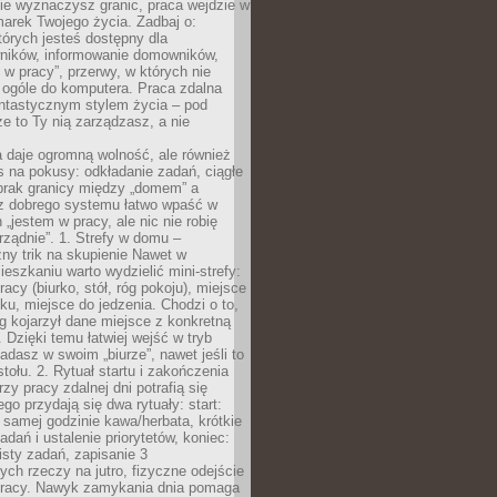
ie wyznaczysz granic, praca wejdzie w
arek Twojego życia. Zadbaj o:
tórych jesteś dostępny dla
ników, informowanie domowników,
ś w pracy”, przerwy, w których nie
 ogóle do komputera. Praca zdalna
ntastycznym stylem życia – pod
e to Ty nią zarządzasz, a nie
 daje ogromną wolność, ale również
 na pokusy: odkładanie zadań, ciągłe
 brak granicy między „domem” a
ez dobrego systemu łatwo wpaść w
 „jestem w pracy, ale nic nie robię
ządnie”. 1. Strefy w domu –
ny trik na skupienie Nawet w
ieszkaniu warto wydzielić mini-strefy:
acy (biurko, stół, róg pokoju), miejsce
u, miejsce do jedzenia. Chodzi o to,
 kojarzył dane miejsce z konkretną
 Dzięki temu łatwiej wejść w tryb
iadasz w swoim „biurze”, nawet jeśli to
stołu. 2. Rytuał startu i zakończenia
zy pracy zdalnej dni potrafią się
ego przydają się dwa rytuały: start:
 samej godzinie kawa/herbata, krótkie
adań i ustalenie priorytetów, koniec:
isty zadań, zapisanie 3
ych rzeczy na jutro, fizyczne odejście
pracy. Nawyk zamykania dnia pomaga