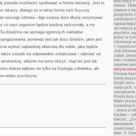
dnia pracy Pr
dy posiada możliwość spróbować w formie rekreacji. Jest to
zlewać. Dlat
zawsze o tej
 lekarzy, dlatego że w takiej formie ruch fizyczny
przejrzenie z
an naszego zdrowia i daje szansę dużo dłużej utrzymywać
zamknięcie l
najważniejsz
ez co nasz organizm będzie bardziej wytrzymały, a my
od miejsca 
ć. Ta dziedzina nie wymaga ogromnych nakładów
psychice „wyj
jesteś w tym
zaangażowania, ponieważ jest tak dużo dziedzin, jakie jest
informacje 
= rozproszo
na wybrać najbardziej właściwą dla siebie, jaka będzie
„hub informa
 także zezwoli się odpowiednio zrelaksować i oderwać od
zadań, proced
linki i mater
 amatorskiej, właśnie ma temu służyć, stąd też jest tak
świetnie spra
dzo dobrze wpływa nie tylko na fizjologię człowieka, ale
witryna tem
firmowa baza
na relaks psychiczny.
której wszys
Dzięki temu 
miejscach, o
zarządzania z
Prosta lista
Warto przete
konkretnych
– praca w od
Kanban – tab
trakcie”, „Zr
planowanie. L
zrealizować,
dwie. 5. Gra