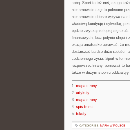
sobą. Sport to też coś, czego każ
niesamowicie często polecane przez
niesamowicie dobrze wpływa na st
właściwą kondycję i sylwetkę, prz
będzie zwyczajnie lepiej się czu
finansowych, lecz jedynie chęci i 
okazja amatorsko uprawiać, że moż
dostarczać bardzo dużo radości, a
codziennego życia. Sport w formie
rozpowszechniany, ponieważ to bar
także w dużym stopniu oddziałuję 
1.
mapa strony
2.
artykuly
3.
mapa strony
4.
spis tresci
5.
teksty
CATEGORIES:
MAFIA W POLSCE