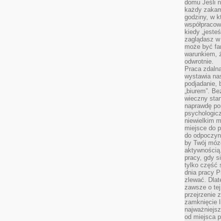
domu Jeśli n
każdy zakam
godziny, w k
współpracow
kiedy „jeste
zaglądasz w
może być fa
warunkiem, ż
odwrotnie.
Praca zdalna
wystawia nas
podjadanie,
„biurem”. B
wieczny stan
naprawdę por
psychologicz
niewielkim m
miejsce do pr
do odpoczynk
by Twój mózg
aktywnością.
pracy, gdy s
tylko część 
dnia pracy Pr
zlewać. Dlat
zawsze o tej
przejrzenie z
zamknięcie l
najważniejsz
od miejsca 