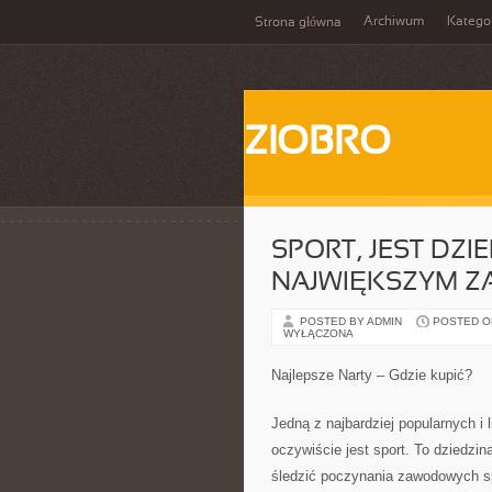
Archiwum
Katego
Strona główna
ZIOBRO
SPORT, JEST DZI
NAJWIĘKSZYM Z
POSTED BY ADMIN
POSTED ON
WYŁĄCZONA
Najlepsze Narty – Gdzie kupić?
Jedną z najbardziej popularnych i 
oczywiście jest sport. To dziedzi
śledzić poczynania zawodowych sp