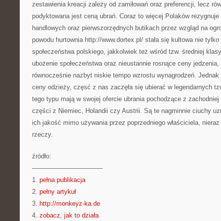
zestawienia kreacji zależy od zamiłowań oraz preferencji, lecz r
podyktowana jest ceną ubrań. Coraz to więcej Polaków rezygnuj
handlowych oraz pierwszorzędnych butikach przez wzgląd na ogr
powodu hurtownia http://www.dortex.pl/ stała się kultowa nie tylko
społeczeństwa polskiego, jakkolwiek też wśród tzw. średniej klas
ubożenie społeczeństwa oraz nieustannie rosnące ceny jedzenia, p
równocześnie nazbyt niskie tempo wzrostu wynagrodzeń. Jednak 
ceny odzieży, częsć z nas zaczęła się ubierać w legendarnych t
tego typu mają w swojej ofercie ubrania pochodzące z zachodniej
części z Niemiec, Holandii czy Austrii. Są te nagminnie ciuchy u
ich jakość mimo używania przez poprzedniego właściciela, niera
rzeczy.
źródło:
———————————
1.
pełna publikacja
2.
pełny artykuł
3.
http://monkeyz-ka.de
4.
zobacz, jak to działa