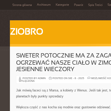
Archiwum
Kategorie
Sp
Strona główna
Powrót
Spis Treści
ZIOBRO
SWETER POTOCZNIE MA ZA ZAGA
OGRZEWAĆ NASZE CIAŁO W ZIM
JESIENNE WIECZORY
POSTED BY ADMIN
POSTED ON SIE - 8 - 2025
MOŻLIWOŚĆ K
WYŁĄCZONA
Jak mówią faceci są z Marsa, a kobiety z Wenus. Jeśli tak jest, 
planetach były punkty sprzedaży
Większa część z nas kocha się modnie oraz gustownie odziewać. 