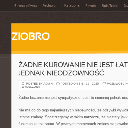
Archiwum
Kategorie
Sp
Strona główna
Powrót
Spis Treści
ZIOBRO
ŻADNE KUROWANIE NIE JEST ŁAT
JEDNAK NIEODZOWNOŚĆ
POSTED BY ADMIN
POSTED ON SIE - 16 - 2025
MOŻLIWOŚĆ 
WYŁĄCZONA
Żadne leczenie nie jest sympatyczne. Jest to niemniej jednak ni
Nie ma co do tego najmniejszych niepewności, że odżywki wywoł
istotne zmiany. Spostrzegamy w takim narzeczu, że niestety jak
funkcjonuje tak samo. W pewnych momentach zmiany są powolne