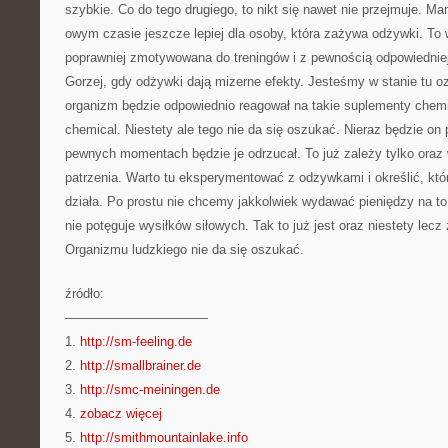
szybkie. Co do tego drugiego, to nikt się nawet nie przejmuje. M
owym czasie jeszcze lepiej dla osoby, która zażywa odżywki. To w
poprawniej zmotywowana do treningów i z pewnością odpowiedniej
Gorzej, gdy odżywki dają mizerne efekty. Jesteśmy w stanie tu o
organizm będzie odpowiednio reagował na takie suplementy chem
chemical. Niestety ale tego nie da się oszukać. Nieraz będzie on
pewnych momentach będzie je odrzucał. To już zależy tylko oraz
patrzenia. Warto tu eksperymentować z odzywkami i określić, któr
działa. Po prostu nie chcemy jakkolwiek wydawać pieniędzy na t
nie potęguje wysiłków siłowych. Tak to już jest oraz niestety lecz 
Organizmu ludzkiego nie da się oszukać.
źródło:
———————————
1.
http://sm-feeling.de
2.
http://smallbrainer.de
3.
http://smc-meiningen.de
4.
zobacz więcej
5.
http://smithmountainlake.info